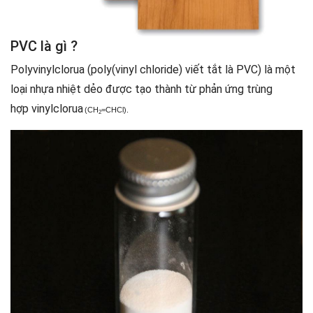
PVC là gì ?
Polyvinylclorua (poly(vinyl chloride) viết tắt là PVC) là một
loại nhựa nhiệt dẻo được tạo thành từ phản ứng trùng
hợp vinylclorua
(CH
=CHCl).
2