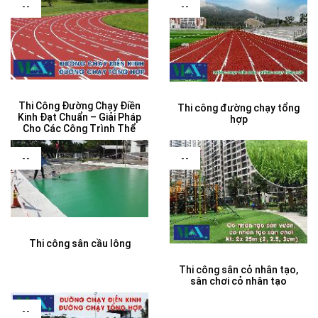
--
--
Thi Công Đường Chạy Điền
Thi công đường chạy tổng
Kinh Đạt Chuẩn – Giải Pháp
hợp
Cho Các Công Trình Thể
--
--
Thi công sân cầu lông
Thi công sân cỏ nhân tạo,
sân chơi cỏ nhân tạo
--