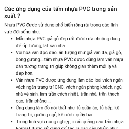
Các ứng dụng của tấm nhựa PVC trong sản
xuất ?
Nhựa PVC được sử dụng phổ biến rộng rãi trong các lĩnh
vực đời sống như:
Mẫu nhựa PVC giả gỗ đẹp rất được ưa chuộng dùng
để ốp tường, lát sàn nhà
Với hoa văn độc đáo, ấn tượng như giả vân đá, giả gỗ,
bóng gương….tấm nhựa PVC được dùng làm ván nhựa
dán tường trang trí giúp không gian thêm mới lạ và
đẹp hơn.
Ván nhựa PVC được ứng dụng làm các loại vách ngăn:
vách ngăn trang trí CNC, vách ngăn phòng khách, ngủ,
nhà vệ sinh, làm trần cách nhiệt, trần nhà, trần thạch
cao, trần phẳng…..
Ứng dụng làm đồ nội thất như tủ quần áo, tủ bếp, kệ
trang trí, giường ngủ, kệ rượu, quầy bar….
Trong lĩnh vực công nghiệp, in ấn quảng cáo tấm nhựa
Format được sử dụng để tạo ra các sản phẩm như: