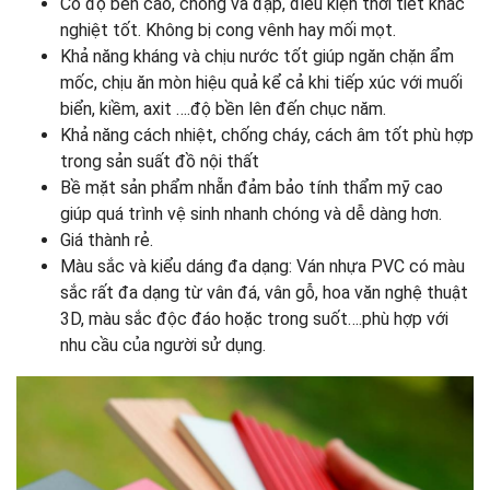
Có độ bền cao, chống va đập, điều kiện thời tiết khắc
nghiệt tốt. Không bị cong vênh hay mối mọt.
Khả năng kháng và chịu nước tốt giúp ngăn chặn ẩm
mốc, chịu ăn mòn hiệu quả kể cả khi tiếp xúc với muối
biển, kiềm, axit ….độ bền lên đến chục năm.
Khả năng cách nhiệt, chống cháy, cách âm tốt phù hợp
trong sản suất đồ nội thất
Bề mặt sản phẩm nhẵn đảm bảo tính thẩm mỹ cao
giúp quá trình vệ sinh nhanh chóng và dễ dàng hơn.
Giá thành rẻ.
Màu sắc và kiểu dáng đa dạng: Ván nhựa PVC có màu
sắc rất đa dạng từ vân đá, vân gỗ, hoa văn nghệ thuật
3D, màu sắc độc đáo hoặc trong suốt….phù hợp với
nhu cầu của người sử dụng.