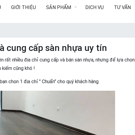
Ủ
GIỚI THIỆU
SẢN PHẨM
DỊCH VỤ
TƯ VẤN
à cung cấp sàn nhựa uy tín
lên rất nhiều địa chỉ cung cấp và bán sàn nhựa, nhưng để lựa chọ
m kiếm cũng khó !
ạn chọn 1 địa chỉ " Chuẩn" cho quý khách hàng.