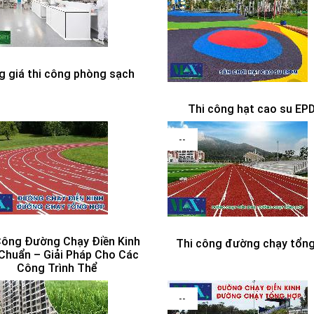
g giá thi công phòng sạch
Thi công hạt cao su E
--
Công Đường Chạy Điền Kinh
Thi công đường chạy tổn
Chuẩn – Giải Pháp Cho Các
Công Trình Thể
--