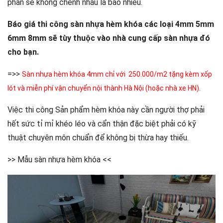
phần sẽ không chênh nhau là bao nhiêu.
Báo giá thi công sàn nhựa hèm khóa các loại 4mm 5mm
6mm 8mm sẽ tùy thuộc vào nhà cung cấp sàn nhựa đó
cho bạn.
=>>
Sàn nhựa hèm khóa 4mm chỉ với 250.000/m2 tặng kèm xốp
.
lót và miễn phí vận chuyển nội thành Hà Nội (hoặc nhà xe HN)
Việc thi công Sản phẩm hèm khóa này cần người thợ phải
hết sức tỉ mỉ khéo léo và cẩn thận đặc biệt phải có kỹ
thuật chuyên môn chuẩn để không bị thừa hay thiếu.
>>
Mẫu sàn nhựa hèm khóa
<<