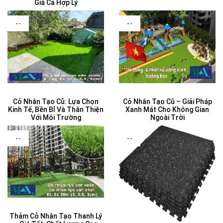
Giá Cả Hợp Lý
--
--
Cỏ Nhân Tạo Cũ: Lựa Chọn
Cỏ Nhân Tạo Cũ – Giải Pháp
Kinh Tế, Bền Bỉ Và Thân Thiện
Xanh Mát Cho Không Gian
Với Môi Trường
Ngoài Trời
--
--
Thảm Cỏ Nhân Tạo Thanh Lý