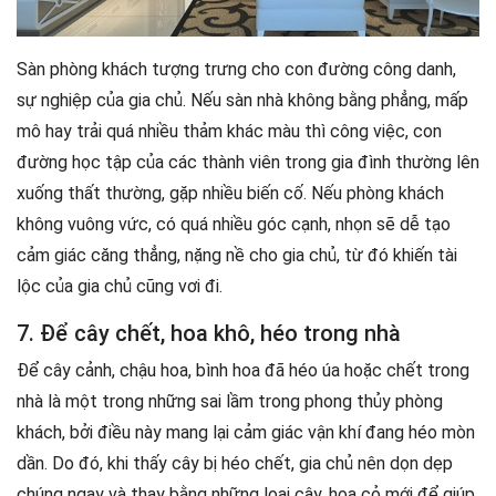
Sàn phòng khách tượng trưng cho con đường công danh,
sự nghiệp của gia chủ. Nếu sàn nhà không bằng phẳng, mấp
mô hay trải quá nhiều thảm khác màu thì công việc, con
đường học tập của các thành viên trong gia đình thường lên
xuống thất thường, gặp nhiều biến cố. Nếu phòng khách
không vuông vức, có quá nhiều góc cạnh, nhọn sẽ dễ tạo
cảm giác căng thẳng, nặng nề cho gia chủ, từ đó khiến tài
lộc của gia chủ cũng vơi đi.
7. Để cây chết, hoa khô, héo trong nhà
Để cây cảnh, chậu hoa, bình hoa đã héo úa hoặc chết trong
nhà là một trong những sai lầm trong phong thủy phòng
khách, bởi điều này mang lại cảm giác vận khí đang héo mòn
dần. Do đó, khi thấy cây bị héo chết, gia chủ nên dọn dẹp
chúng ngay và thay bằng những loại cây, hoa cỏ mới để giúp