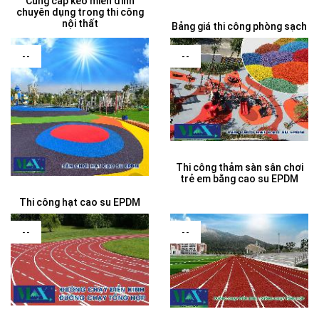
Cung cấp keo miễn đinh
chuyên dụng trong thi công
nội thất
Bảng giá thi công phòng sạch
--
--
Thi công thảm sàn sân chơi
trẻ em bằng cao su EPDM
Thi công hạt cao su EPDM
--
--