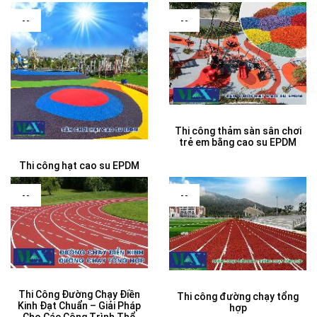
--
--
Thi công thảm sàn sân chơi
trẻ em bằng cao su EPDM
Thi công hạt cao su EPDM
--
--
Thi Công Đường Chạy Điền
Thi công đường chạy tổng
Kinh Đạt Chuẩn – Giải Pháp
hợp
Cho Các Công Trình Thể